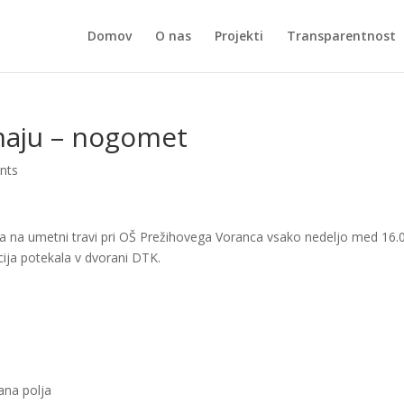
Domov
O nas
Projekti
Transparentnost
maju – nogomet
nts
na umetni travi pri OŠ Prežihovega Voranca vsako nedeljo med 16.0
ija potekala v dvorani DTK.
ana polja