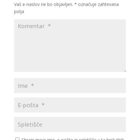
Vaš e-naslov ne bo objavljen.
*
označuje zahtevana
polja
Shrani moje ime, e-pošto in spletišče v ta brskalnik